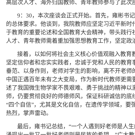
高层次人才、海外归国教师、青年教师参与了此次
9
：30，本次座谈会正式开始。首先，雍彬书
的总体要求。他谈到，我院教师应坚定习近平新时
于教育的重要论述和全国教育大会精神，带头践行
人才、青年教师需着重加强思想教育工作，坚定政
接着，以如何将社会主义核心价值观融入教育
坚定信仰者和忠实实践者，忠诚于党和人民的教育
垂范、以身作则，老师对学生的影响，离不开老师
中国正遇百年未有之大变局，作为新时代教师更需
述了我国微生物学家不畏艰难、勇于挑战的精神以
师，仍要贯彻良好的师德师风，保证科研诚信的底
“四个自信”，尤其是文化自信，在遗传学领域，要
热烈，掌声雷动。
最后，雍书记总结，“一个人遇到好老师是人
涌现出一批又一批好老师则是民族的希望。”广大