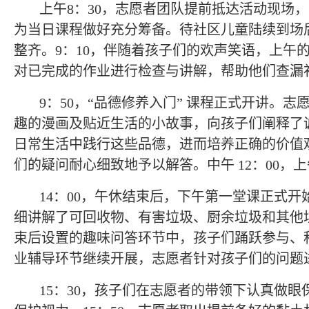
上午
8
：
30
，志愿者团队提前抵达活动现场，
为当日课程做好充分筹备。待社区儿童陆续到场
整齐。
9
：
10
，伴随着孩子们的欢声笑语，上午
对已完成的作业进行检查与讲解，帮助他们查漏
9
：
50
，
“
品德修养入门
”
课程正式开讲。志
趣的漫画及贴近生活的小故事，向孩子们阐释了
日常生活中践行这些品德，进而培养正确的价值
们的疑问耐心细致地予以解答。中午
12
：
00
，上
14
：
00
，午休结束后，下午第一堂课正式开
细讲解了可回收物、有害垃圾、厨余垃圾和其他
束后设置的趣味问答环节中，孩子们踊跃参与、
业辅导环节继续开展，志愿者针对孩子们的问题
15
：
30
，孩子们在志愿者的带领下认真做眼