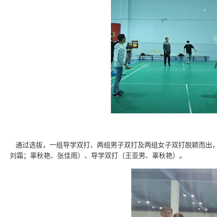
通过选拔，一组导学双打、两组男子双打及两组女子双打脱颖而出，
刘霜；辜秋艳、张佳雨）、导学双打（王亚男、辜秋艳）。