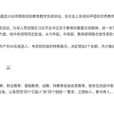
年遴选10名师德表现和教育教学实绩突出，在社会上有良好声望的优秀教师
推选活动，为深入贯彻落实习近平总书记关于教育的重要论述精神，进一步
力度，经中央领导同志批准，从今年起，中宣部、教育部将联合宣传表彰
共产生66名候选人，考虑到抗疫的特殊情况，决定增加2个名额，共计推
教育、职业教育、基础教育、幼教、特教等各级各类教育，既有在抗疫中
标准，认真贯彻“四个引路人”和“四个相统一”要求，立德树人，教书育人