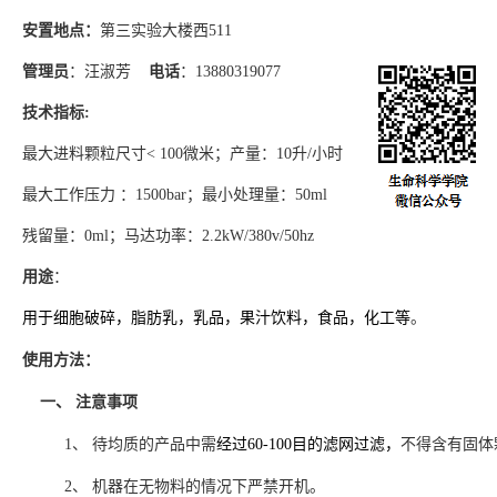
安置地点：
第三实验大楼西
511
管理员
：汪淑芳
电话
：
13880319077
技术指标
:
最大进料颗粒尺寸
< 100微米
；
产量：
10升/小时
最大工作压力
：
1500bar
；
最小处理量：
50ml
残留量：
0ml
；
马达功率：
2.2kW/380v/50hz
用途
：
用于
细胞破碎，脂肪乳，乳品，果汁饮料，食品，化工等
。
使用方法：
一、
注意事项
1、
待均质的产品中需
经过
60-100目的滤网过滤，
不得含有固体
2、
机器在无物料的情况下严禁开机。