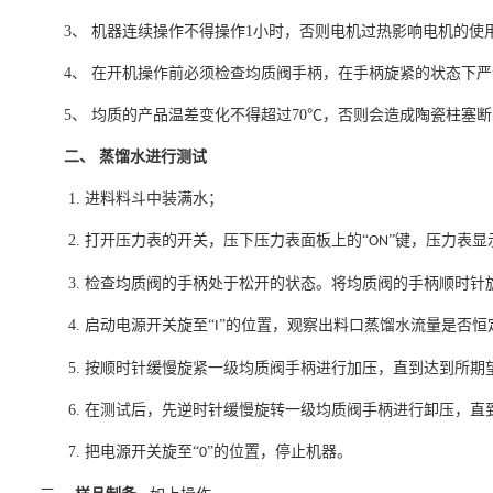
3、
机器连续操作不得操作
1
小时，否则电机过热影响电机的使
4、
在开机操作前必须检查均质阀手柄，在手柄旋紧的状态下严
5、
均质的产品温差变化不得超过
70
℃，否则会造成陶瓷柱塞断
二、
蒸馏水进行测试
1.
进料料斗中装满水；
2.
打开压力表的开关，压下压力表面板上的
“
”键，压力表显
ON
3.
检查均质阀的手柄处于松开的状态。将均质阀的手柄顺时针
4.
启动电源开关旋至
“
”的位置，观察出料口蒸馏水流量是否恒
I
5.
按顺时针缓慢旋紧一级均质阀手柄进行加压，直到达到所期
6.
在测试后，先逆时针缓慢旋转一级均质阀手柄进行卸压，直
7.
把电源开关旋至
“
”的位置，停止机器。
0