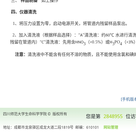
三、
样品制备
如上操作
四、仪器清洗
1
、将压力设置为零，启动电源开关，将管道内残留样品泵出。
2
、加入清洗液（根据样品选择）：“
”清洗液：约
℃ 水进行清洗
A
60
残留在管道内）“
”清洗液：先用含
（
0.5%
）或
PO
（
C
HNO
<
H
<3%
3
3
4
注意：
清洗液中不能含有任何不溶的物质，且不能使用含氯和碘
[手机版本
四川师范大学生命科学学院 © 版权所有
您是第
2848955
位访
地址：成都市龙泉驿区成龙大道二段1819号
邮编：610101
网站管理