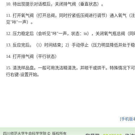
10.
待出现提示对话框后，关闭排气阀（垂直状态）。
11.
打开氧气阀（打开总阀，同时拧紧低压阀进行调节）通入氧气（注
见
"
咔
"
一声）。
12.
压力稳定后（会听见
"
咔
"
一声，状态：
in
），关闭氧气瓶总阀（同
13.
反应完后。（
1
）时间结束；
2
）手动停止（压力明显降低并处于稳
14.
打开排气阀（平行状态）
15.
清洗样品盘。一般可用洗洁精清洗，并晾干或烘干。特殊情况下可
行右键
-
设置开始。
[手机版本
四川师范大学生命科学学院 © 版权所有