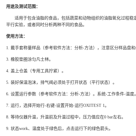
用途及测试范围：
适用于包含油脂的食品，包括蔬菜和动物组织的油脂氧化过程稳
平行实验，或者同时分析两种不同的食品。
使用方法：
1.
戴手套称量样品（参考软件方法：分析
-
方法），注意区分样品盘和
3.
橡胶垫圈涂匀凡士林。
4.
盖上仓盖（专用工具拧紧）。
5.
装好保温泡沫，排气阀必须处于打开状态（平行状态）。
6.
设置运行参数（参考软件方法：分析
-
方法）。系统
-
工作条件
-
温度
7.
运行，选择开始行
-
右键
-
设置开始
-
运行
OXITEST 1
。
8.
等待仪器升温，升温前及升温过程中，压力值应在
0 bar
左右。
9.
状态
work
、温度处于绿色后，点击运行下的绿色箭头。