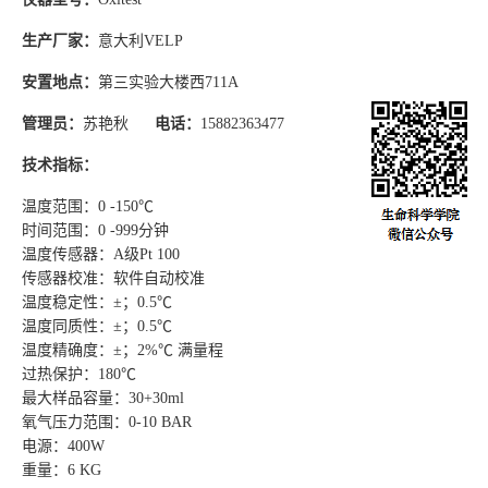
生产厂家：
意大利
VELP
安置地点：
第三实验大楼西
711A
管理员：
苏艳秋
电话：
15882363477
技术指标：
温度范围：
0 -150℃
时间范围：
0 -999
分钟
温度传感器：
A
级
Pt 100
传感器校准：软件自动校准
温度稳定性：
±
；
0.5℃
温度同质性：
±
；
0.5℃
温度精确度：
±
；
2%℃
满量程
过热保护：
180℃
最大样品容量：
30+30ml
氧气压力范围：
0-10 BAR
电源：
400W
重量：
6 KG